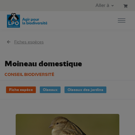
Aller au contenu principal
Aller au menu principal
Aller à
Aller à la recherche
Fiches espèces
Moineau domestique
CONSEIL BIODIVERSITÉ
Fiche espèce
Oiseaux
Oiseaux des jardins