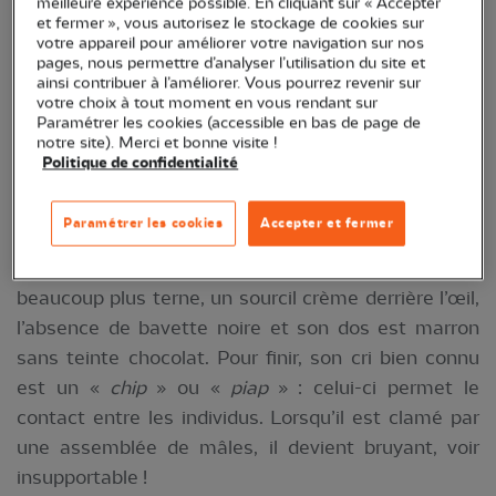
meilleure expérience possible. En cliquant sur « Accepter
et fermer », vous autorisez le stockage de cookies sur
Son dos est brunâtre densément strié de noir.
votre appareil pour améliorer votre navigation sur nos
Plumage souvent ébouriffé avec une attitude
pages, nous permettre d’analyser l’utilisation du site et
ainsi contribuer à l’améliorer. Vous pourrez revenir sur
ramassée. Tête et pattes rentrées une fois perché.
votre choix à tout moment en vous rendant sur
Il existe un dimorphisme sexuel apparent entre le
Paramétrer les cookies (accessible en bas de page de
notre site). Merci et bonne visite !
mâle et la femelle. Le mâle porte une large bavette
Politique de confidentialité
noire (absente chez la femelle) sur la gorge et la
poitrine. Le dessus de la tête est gris cendré, le
Paramétrer les cookies
Accepter et fermer
ventre grisâtre et le dos brun marron chocolat. La
femelle se distingue du mâle par son plumage
beaucoup plus terne, un sourcil crème derrière l’œil,
l’absence de bavette noire et son dos est marron
sans teinte chocolat. Pour finir, son cri bien connu
est un «
chip
» ou «
piap
» : celui-ci permet le
contact entre les individus. Lorsqu’il est clamé par
une assemblée de mâles, il devient bruyant, voir
insupportable !