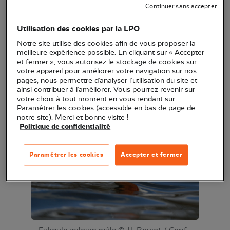
avec la calotte et la poitrine brunâtre. Elles
Continuer sans accepter
possèdent une tâche claire entre les yeux et le bec
ainsi qu’un cercle oculaire pâle. Alors que les
Utilisation des cookies par la LPO
adultes portent leur plumage nuptial de fin
Notre site utilise des cookies afin de vous proposer la
meilleure expérience possible. En cliquant sur « Accepter
septembre à fin juillet, les jeunes sont plus tardifs
et fermer », vous autorisez le stockage de cookies sur
et ne seront sur leur trente et un qu’à la fin du mois
votre appareil pour améliorer votre navigation sur nos
pages, nous permettre d’analyser l’utilisation du site et
d’octobre au plus tôt, voire même en décembre.
ainsi contribuer à l’améliorer. Vous pourrez revenir sur
votre choix à tout moment en vous rendant sur
Paramétrer les cookies (accessible en bas de page de
notre site). Merci et bonne visite !
Politique de confidentialité
Paramétrer les cookies
Accepter et fermer