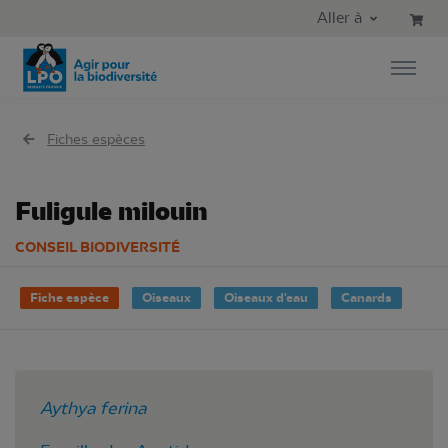
Aller au contenu principal
Aller au menu principal
Aller à
Aller à la recherche
Fiches espèces
Fuligule milouin
CONSEIL BIODIVERSITÉ
Fiche espèce
Oiseaux
Oiseaux d'eau
Canards
Aythya ferina