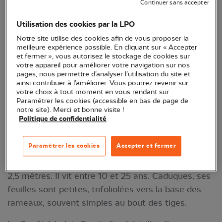
Continuer sans accepter
« J’ai senti l’odeur des genêts, sous la lumière
Utilisation des cookies par la LPO
blanche et timide,
Notre site utilise des cookies afin de vous proposer la
Ces odeurs capables de souvenirs
meilleure expérience possible. En cliquant sur « Accepter
et fermer », vous autorisez le stockage de cookies sur
Si rapides si parfaits si limpides si concrets » :
votre appareil pour améliorer votre navigation sur nos
pages, nous permettre d’analyser l’utilisation du site et
Sous mes paupières
, de Gaël Faye, Grand Corps
ainsi contribuer à l’améliorer. Vous pourrez revenir sur
votre choix à tout moment en vous rendant sur
Malade et Ben Mazué.
Paramétrer les cookies (accessible en bas de page de
notre site). Merci et bonne visite !
Description morphologique
Politique de confidentialité
Arbrisseau sans épines à rameaux dressés, ses
Paramétrer les cookies
Accepter et fermer
jeunes tiges sont vertes, anguleuses, glabres, fines
et flexibles. Le Genêt à balais peut mesurer jusqu'à
2,5 mètres. Il vit entre 10 et 25 ans. Caduques, ses
feuilles sont petites, trifoliolées vers la base des
rameaux, souvent simples au bout des tiges.