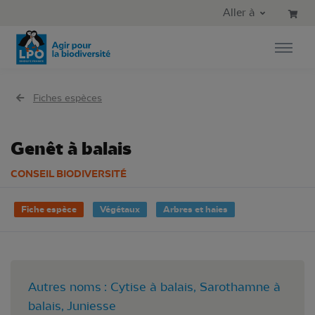
Aller au contenu principal
Aller au menu principal
Aller à
Aller à la recherche
Fiches espèces
Genêt à balais
CONSEIL BIODIVERSITÉ
Fiche espèce
Végétaux
Arbres et haies
Autres noms : Cytise à balais, Sarothamne à
balais, Juniesse