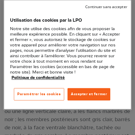
le jeune puis arrondi chez les individus plus âgés.
Continuer sans accepter
Ses yeux, placés sur le dessus de la tête, sont
assez rapprochés. Le tympan est bien distinct et il
Utilisation des cookies par la LPO
n'existe pas de tache temporale sombre à l'arrière
Notre site utilise des cookies afin de vous proposer la
meilleure expérience possible. En cliquant sur « Accepter
de l’œil .
et fermer », vous autorisez le stockage de cookies sur
votre appareil pour améliorer votre navigation sur nos
Le mâle possède 2 sacs vocaux de couleur grise
pages, nous permettre d’analyser l’utilisation du site et
ainsi contribuer à l’améliorer. Vous pourrez revenir sur
sortant d'une fente à l'arrière des angles de la
votre choix à tout moment en vous rendant sur
bouche.
Paramétrer les cookies (accessible en bas de page de
notre site). Merci et bonne visite !
Politique de confidentialité
La peau dorsale est lisse ou couverte de petites
verrues, de coloration vert olive, brun-vert, très
rarement vert d'herbe comme la grenouille de
Paramétrer les cookies
Accepter et fermer
Lessona. Elle porte souvent des taches brun foncé
ou une ligne verticale claire, a les flancs marbrés de
noir ; les membres postérieurs sont gris clair, barrés
de noir, à la face ventrale blanchâtre, tachée ou