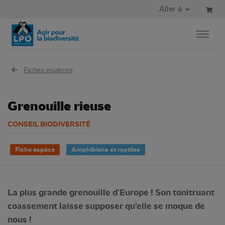
Aller au contenu principal
Aller au menu principal
Aller à
Aller à la recherche
Fiches espèces
Grenouille rieuse
CONSEIL BIODIVERSITÉ
Fiche espèce
Amphibiens et reptiles
La plus grande grenouille d'Europe ! Son tonitruant
coassement laisse supposer qu'elle se moque de
nous !