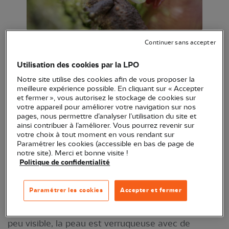
Crapaud épineux (Bufo spinosus) © Amaury
Continuer sans accepter
Louvet
Utilisation des cookies par la LPO
Notre site utilise des cookies afin de vous proposer la
meilleure expérience possible. En cliquant sur « Accepter
Nom anglais
: Spiny Toad
et fermer », vous autorisez le stockage de cookies sur
votre appareil pour améliorer votre navigation sur nos
Nom scientifique
: Bufo spinosus
pages, nous permettre d’analyser l’utilisation du site et
ainsi contribuer à l’améliorer. Vous pourrez revenir sur
votre choix à tout moment en vous rendant sur
Famille
: Bufonidés
Paramétrer les cookies (accessible en bas de page de
notre site). Merci et bonne visite !
Politique de confidentialité
Description
Paramétrer les cookies
Accepter et fermer
Crapaud massif, à tête large et à museau arrondi.
La pupille de l’oeil est horizontale, le tympan est
peu visible, la peau est verruqueuse avec de