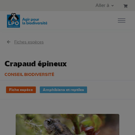
Aller au contenu principal
Aller au menu principal
Aller à
Aller à la recherche
Fiches espèces
Crapaud épineux
CONSEIL BIODIVERSITÉ
Fiche espèce
Amphibiens et reptiles