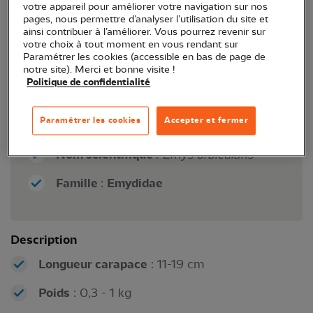
votre appareil pour améliorer votre navigation sur nos
deux dernières appellations étant
pages, nous permettre d’analyser l’utilisation du site et
ambiguës (elles peuvent désigner
ainsi contribuer à l’améliorer. Vous pourrez revenir sur
votre choix à tout moment en vous rendant sur
d'autres espèces de tortues comme
Paramétrer les cookies (accessible en bas de page de
l'Emyde lepreuse).
notre site). Merci et bonne visite !
Politique de confidentialité
Nom anglais
: European pond Turtle /
European pond Terrapin / European
Paramétrer les cookies
Accepter et fermer
pond Tortoise
Nom scientifique
:
Emys orbicularis
Famille
:
Emydidae
Description
Longueur carapace
: 11-19 cm
Poids
: 0,3 - 1 kg