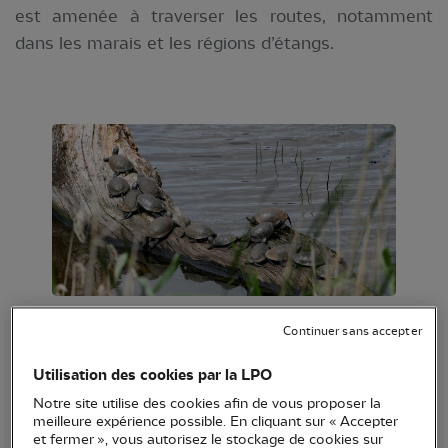
est amenée à traverser les routes, notamment
dans les marais et les régions d’étangs.
Cistudes d'Europe (Emys orbicularis) © Nicolas
Continuer sans accepter
Macaire / LPO
Utilisation des cookies par la LPO
Notre site utilise des cookies afin de vous proposer la
Autres noms
: Tortue de Brenne, Tortue
meilleure expérience possible. En cliquant sur « Accepter
et fermer », vous autorisez le stockage de cookies sur
des marais ou Tortue bourbeuse, ces