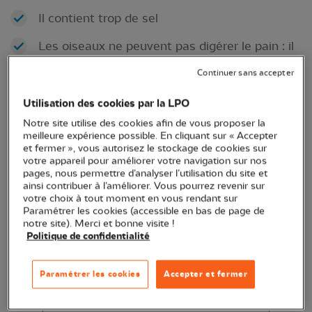
Il contient trop de sel
Les oiseaux ne peuvent pas digérer le pain : il
provoque des gonflements dans l’estomac
Continuer sans accepter
Le gluten provoque des maladies de foie
Utilisation des cookies par la LPO
Il engendre des problèmes osseux, provoquant
Notre site utilise des cookies afin de vous proposer la
une malformation des ailes appelée « ailes
meilleure expérience possible. En cliquant sur « Accepter
et fermer », vous autorisez le stockage de cookies sur
d’ange » qui les empêche de voler
votre appareil pour améliorer votre navigation sur nos
pages, nous permettre d’analyser l’utilisation du site et
Les oiseaux perdent l’habitude de se nourrir
ainsi contribuer à l’améliorer. Vous pourrez revenir sur
seuls dans la nature
votre choix à tout moment en vous rendant sur
Paramétrer les cookies (accessible en bas de page de
Certains individus (cygnes, canards…)
notre site). Merci et bonne visite !
Politique de confidentialité
changent de comportements et peuvent
devenir agressifs à proximité du lieu de
nourrissage
Paramétrer les cookies
Accepter et fermer