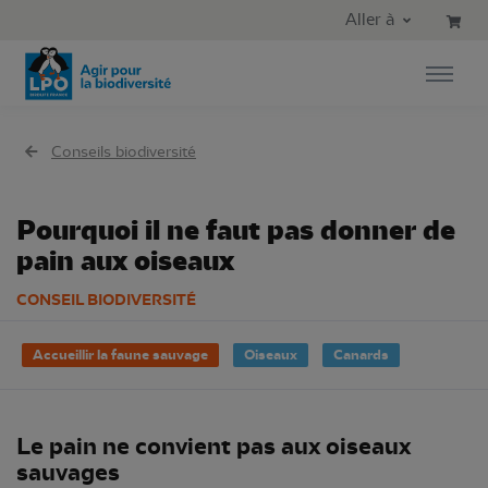
Aller au contenu principal
Aller au menu principal
Aller à
Aller à la recherche
Conseils biodiversité
Pourquoi il ne faut pas donner de
pain aux oiseaux
CONSEIL BIODIVERSITÉ
Accueillir la faune sauvage
Oiseaux
Canards
Le pain ne convient pas aux oiseaux
sauvages