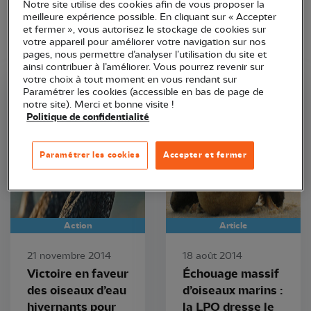
Notre site utilise des cookies afin de vous proposer la
meilleure expérience possible. En cliquant sur « Accepter
et fermer », vous autorisez le stockage de cookies sur
votre appareil pour améliorer votre navigation sur nos
pages, nous permettre d’analyser l’utilisation du site et
ainsi contribuer à l’améliorer. Vous pourrez revenir sur
votre choix à tout moment en vous rendant sur
Paramétrer les cookies (accessible en bas de page de
LPO PACA
LPO France
notre site). Merci et bonne visite !
Politique de confidentialité
Paramétrer les cookies
Accepter et fermer
Action
Article
21 novembre 2014
18 août 2014
Victoire en faveur
Échouage massif
des oiseaux d’eau
d’oiseaux marins :
hivernants pour
la LPO dresse le