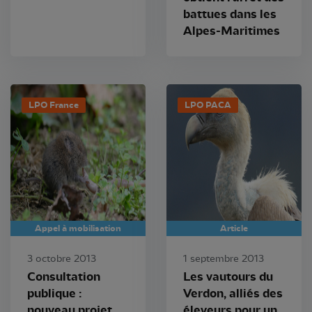
battues dans les
Alpes-Maritimes
LPO France
LPO PACA
Appel à mobilisation
Article
3 octobre 2013
1 septembre 2013
Consultation
Les vautours du
publique :
Verdon, alliés des
nouveau projet
éleveurs pour un