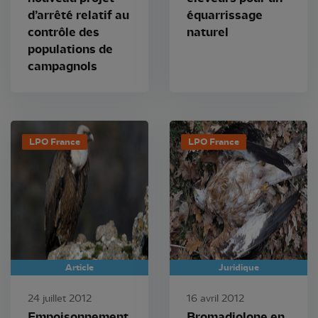
d’arrêté relatif au
équarrissage
contrôle des
naturel
populations de
campagnols
LPO France
LPO France
Article
Juridique
24 juillet 2012
16 avril 2012
Empoisonnement
Bromadiolone en