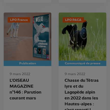
LPO France
LPO PACA
Publication
Communiqué de presse
9 mars 2022
9 mars 2022
L’OISEAU
Chasse du Tétras
MAGAZINE
lyre et du
n°146 : Parution
Lagopède alpin
courant mars
en 2022 dans les
Hautes-alpes :
c’est reparti !