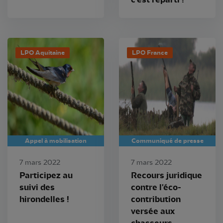
LPO Aquitaine
LPO France
Appel à mobilisation
Communiqué de presse
7 mars 2022
7 mars 2022
Participez au
Recours juridique
suivi des
contre l'éco-
hirondelles !
contribution
versée aux