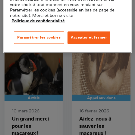
votre choix à tout moment en vous rendant sur
Paramétrer les cookies (accessible en bas de page de
notre site). Merci et bonne visite !
Politique de confidentialité
Paramétrer les cookies
Accepter et fermer
LPO Aquitaine
LPO Aquitaine
Article
Appel aux dons
10 mars 2026
16 février 2026
Un grand merci
Aidez-nous à
pour les
sauver les
macareux !
macareux !