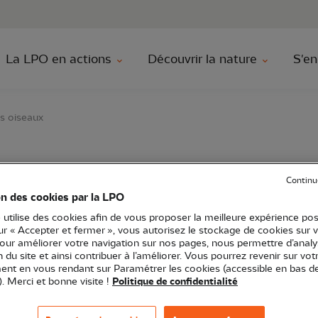
au contenu principal
Aller au menu principal
Aller à la r
La LPO en actions
Découvrir la nature
S'en
es oiseaux
tho : à la rencontre de
Continu
on des cookies par la LPO
 utilise des cookies afin de vous proposer la meilleure expérience pos
sur « Accepter et fermer », vous autorisez le stockage de cookies sur 
pour améliorer votre navigation sur nos pages, nous permettre d’analy
-de-France
Sortie nature
59 - Nord
ion du site et ainsi contribuer à l’améliorer. Vous pourrez revenir sur vot
nt en vous rendant sur Paramétrer les cookies (accessible en bas d
). Merci et bonne visite !
Politique de confidentialité
?