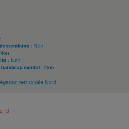
:
alentendants :
Non
Non
te :
Non
 handicap mental :
Non
gation territoriale Nord
z-ici