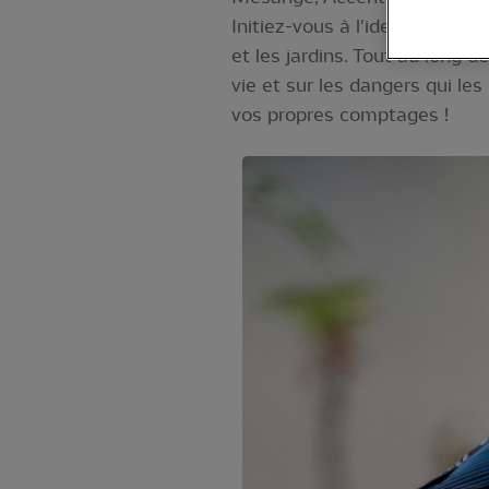
Initiez-vous à l'identificati
et les jardins. Tout au long 
vie et sur les dangers qui le
vos propres comptages !