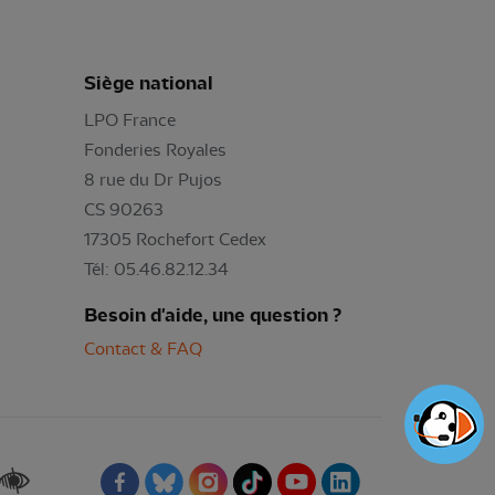
Siège national
LPO France
Fonderies Royales
8 rue du Dr Pujos
CS 90263
17305 Rochefort Cedex
Tél: 05.46.82.12.34
Besoin d'aide, une question ?
Contact & FAQ
Renforcer les contrastes