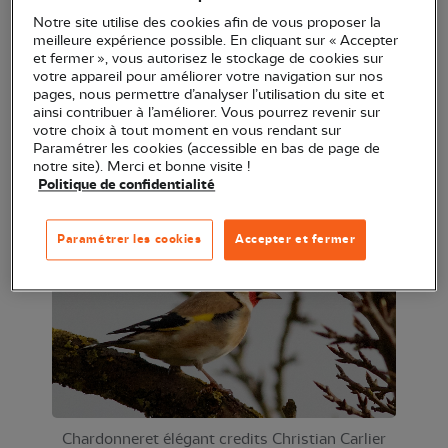
Initiez-vous à l'identification des oiseaux communs
Notre site utilise des cookies afin de vous proposer la
meilleure expérience possible. En cliquant sur « Accepter
qui fréquentent les parcs
et fermer », vous autorisez le stockage de cookies sur
et les jardins. Tout au long de cette balade, vous en
votre appareil pour améliorer votre navigation sur nos
pages, nous permettre d’analyser l’utilisation du site et
apprendrez plus sur la
ainsi contribuer à l’améliorer. Vous pourrez revenir sur
vie et sur les dangers qui les menacent. L'occasion
votre choix à tout moment en vous rendant sur
Paramétrer les cookies (accessible en bas de page de
d'apprendre à réaliser
notre site). Merci et bonne visite !
vos propres comptages !
Politique de confidentialité
Paramétrer les cookies
Accepter et fermer
Chardonneret élégant credits Christian Carlier