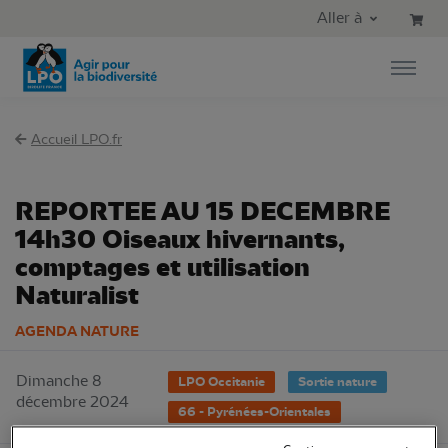
Aller au contenu principal
Aller au menu principal
Aller à
Aller à la recherche
Accueil LPO.fr
REPORTEE AU 15 DECEMBRE
14h30 Oiseaux hivernants,
comptages et utilisation
Naturalist
AGENDA NATURE
Dimanche 8
LPO Occitanie
Sortie nature
décembre 2024
66 - Pyrénées-Orientales