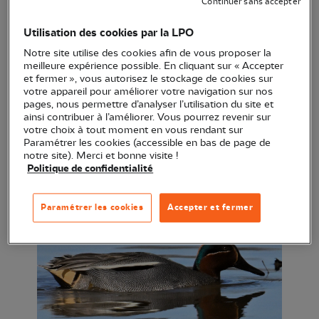
Continuer sans accepter
Utilisation des cookies par la LPO
Reportée en raison de la vigilance vent violent , au
15 décembre
Repérer, identifier, compter. S'initier
Notre site utilise des cookies afin de vous proposer la
meilleure expérience possible. En cliquant sur « Accepter
aux sciences participatives. Découverte
et fermer », vous autorisez le stockage de cookies sur
du comptage des oiseaux hivernants.
votre appareil pour améliorer votre navigation sur nos
pages, nous permettre d’analyser l’utilisation du site et
ainsi contribuer à l’améliorer. Vous pourrez revenir sur
Nos amis les chiens ne sont pas autorisés par
votre choix à tout moment en vous rendant sur
sécurité lors de la sortie en groupe et pour ne pas
Paramétrer les cookies (accessible en bas de page de
notre site). Merci et bonne visite !
déranger la Faune.
Politique de confidentialité
Paramétrer les cookies
Accepter et fermer