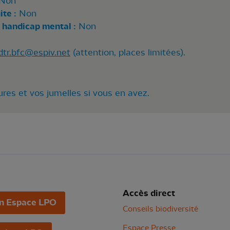
Non
te :
Non
 handicap mental :
Non
dtr.bfc@espiv.net
(attention, places limitées).
res et vos jumelles si vous en avez.
Accès direct
n Espace LPO
Conseils biodiversité
Espace Presse