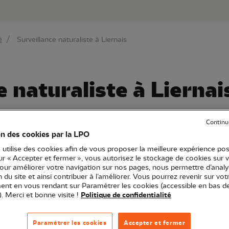
au contenu principal
Aller au menu principal
Aller à la r
é
Surveillance naturaliste à Liernais
e naturaliste à Liernai
Continu
on des cookies par la LPO
gogne-Franche-Comté
Sortie nature
21 - Côte-d'Or
 utilise des cookies afin de vous proposer la meilleure expérience pos
sur « Accepter et fermer », vous autorisez le stockage de cookies sur 
pour améliorer votre navigation sur nos pages, nous permettre d’analy
ion du site et ainsi contribuer à l’améliorer. Vous pourrez revenir sur vot
rojet la mise en place de panneaux photovoltaïques sur 
nt en vous rendant sur Paramétrer les cookies (accessible en bas d
té par la LPO BFC (juridiquement et avec des contre-exp
). Merci et bonne visite !
Politique de confidentialité
partons à la découverte et à la recherche des oiseaux (et
sur le site. Le réseau des Naturalistes des Terres BFC 
Paramétrer les cookies
Accepter et fermer