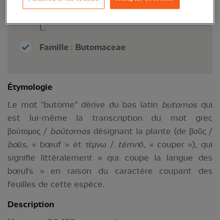
Nom scientifique
:
Butomus umbellatus
L.
Famille
:
Butomaceae
Étymologie
Le mot "butome" dérive du bas latin
butomos
qui
est lui-même la transcription du mot grec
βούτομος /
boútomos
désignant la plante (de βοῦς /
boūs
, « bœuf » et τέμνω /
témnō
, « couper »), qui
signifie littéralement « qui coupe la langue des
bœufs » en raison du caractère coupant des
feuilles de cette espèce.
Description