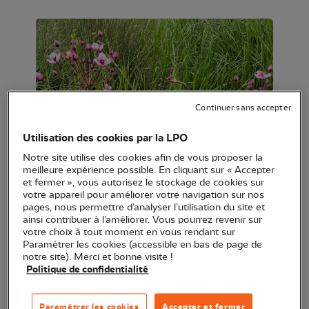
Continuer sans accepter
Utilisation des cookies par la LPO
Butome en ombelle (Butomus umbellatus) ©
Notre site utilise des cookies afin de vous proposer la
Nicolas Macaire / LPO
meilleure expérience possible. En cliquant sur « Accepter
et fermer », vous autorisez le stockage de cookies sur
votre appareil pour améliorer votre navigation sur nos
pages, nous permettre d’analyser l’utilisation du site et
ainsi contribuer à l’améliorer. Vous pourrez revenir sur
votre choix à tout moment en vous rendant sur
Autre nom
: Jonc fleuri
Paramétrer les cookies (accessible en bas de page de
notre site). Merci et bonne visite !
Politique de confidentialité
Nom anglais
: Flowering Rush
Nom allemand
: Doldige Wasserviole
Paramétrer les cookies
Accepter et fermer