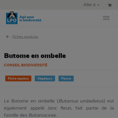
Aller au contenu principal
Aller au menu principal
Aller à
Aller à la recherche
Fiches espèces
Butome en ombelle
CONSEIL BIODIVERSITÉ
Fiche espèce
Végétaux
Fleurs
Le Butome en ombelle (
Butomus umbellatus
) est
également appelé Jonc fleuri, fait partie de la
famille des Butomaceae.