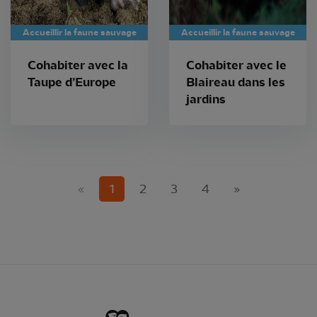
Accueillir la faune sauvage
Accueillir la faune sauvage
Cohabiter avec la
Cohabiter avec le
Taupe d’Europe
Blaireau dans les
jardins
(current)
«
1
2
3
4
»