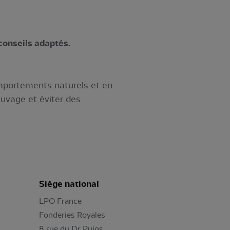
conseils adaptés.
omportements naturels et en
auvage et éviter des
Siège national
LPO France
Fonderies Royales
8 rue du Dr Pujos