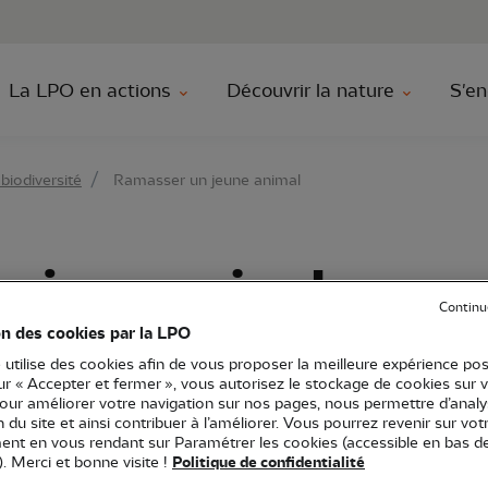
au contenu principal
Aller au menu principal
Aller à la r
La LPO en actions
Découvrir la nature
S'en
biodiversité
Ramasser un jeune animal
n jeune animal
Continu
on des cookies par la LPO
 utilise des cookies afin de vous proposer la meilleure expérience pos
sur « Accepter et fermer », vous autorisez le stockage de cookies sur 
eaux
Mammifères terrestres
Oisillons
Jeunes mammifères
pour améliorer votre navigation sur nos pages, nous permettre d’analy
ion du site et ainsi contribuer à l’améliorer. Vous pourrez revenir sur vot
nt en vous rendant sur Paramétrer les cookies (accessible en bas d
). Merci et bonne visite !
Politique de confidentialité