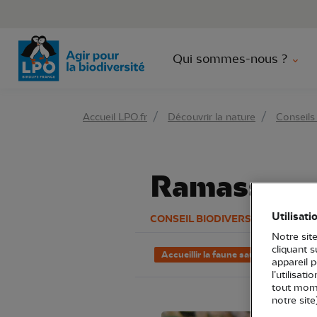
Aller 
Qui sommes-nous ?
Accueil LPO.fr
Découvrir la nature
Conseils 
Ramasser u
Utilisati
CONSEIL BIODIVERSITÉ
Notre site
cliquant 
Accueillir la faune sauvage
Ois
appareil 
l’utilisat
tout mome
notre site