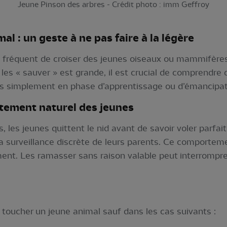
Jeune Pinson des arbres - Crédit photo : imm Geffroy
l : un geste à ne pas faire à la légère
st fréquent de croiser des jeunes oiseaux ou mammifère
e les « sauver » est grande, il est crucial de comprendre
is simplement en phase d’apprentissage ou d’émancipat
ement naturel des jeunes
es jeunes quittent le nid avant de savoir voler parfaite
 la surveillance discrète de leurs parents. Ce comportem
ent. Les ramasser sans raison valable peut interrompre 
toucher un jeune animal sauf dans les cas suivants :