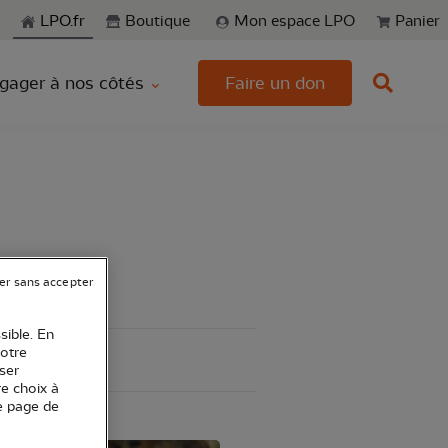
echerche
LPO.fr
Boutique
Mon espace LPO
Panier
gager à nos côtés
Faire un don
er sans accepter
sible. En
votre
ser
re choix à
e page de